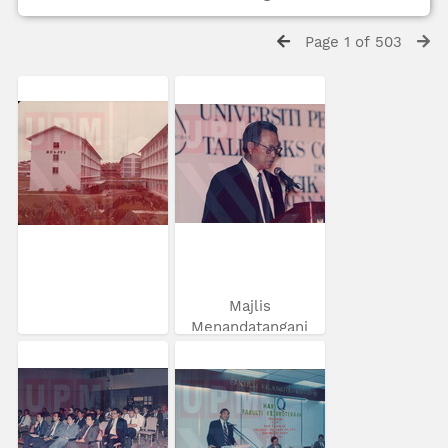
Page 1 of 503
Majlis
Menandatangani
MoU...