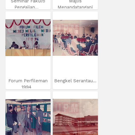
Seminar Fakulti
Majlis
Pengajian...
Menandatangani
MoU...
Forum Perfileman
Bengkel Serantau...
1994