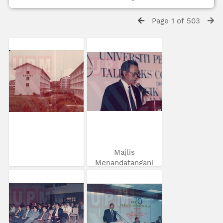
Page 1 of 503
Majlis
Menandatangani
MoU...