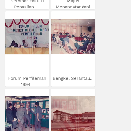
Seminar Fakulti
Majlis
Pengajian...
Menandatangani
MoU...
Forum Perfileman
Bengkel Serantau...
1994