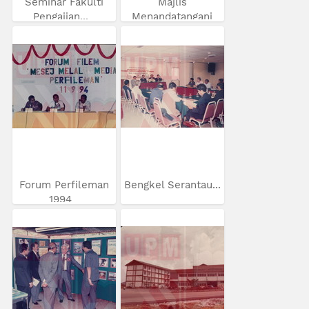
Seminar Fakulti
Majlis
Pengajian...
Menandatangani
MoU...
Forum Perfileman
Bengkel Serantau...
1994