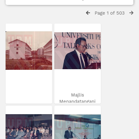
Page 1 of 503
Majlis
Menandatangani
MoU...