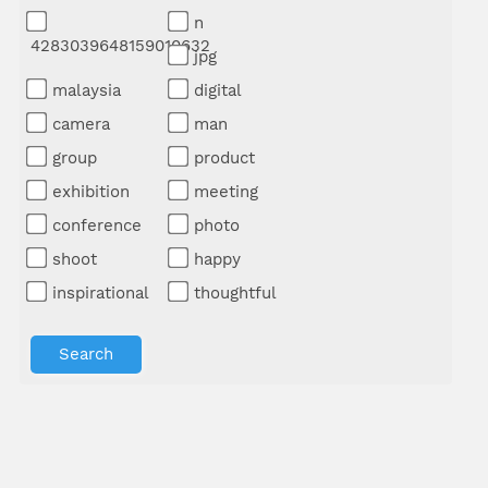
n
4283039648159010632
jpg
malaysia
digital
camera
man
group
product
exhibition
meeting
conference
photo
shoot
happy
inspirational
thoughtful