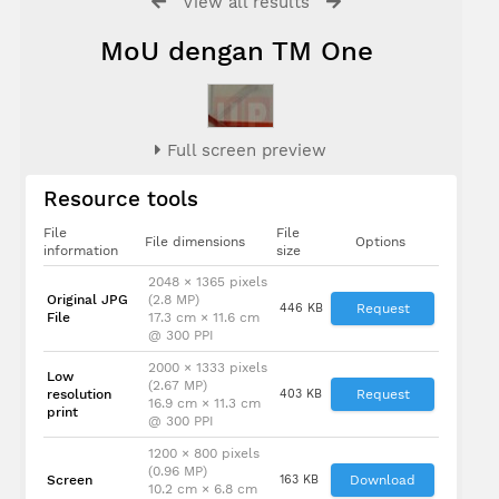
View all results
MoU dengan TM One
Full screen preview
Resource tools
File
File
File dimensions
Options
information
size
2048 × 1365 pixels
Original JPG
(2.8 MP)
446 KB
Request
File
17.3 cm × 11.6 cm
@ 300 PPI
2000 × 1333 pixels
Low
(2.67 MP)
resolution
403 KB
Request
16.9 cm × 11.3 cm
print
@ 300 PPI
1200 × 800 pixels
(0.96 MP)
Screen
163 KB
Download
10.2 cm × 6.8 cm