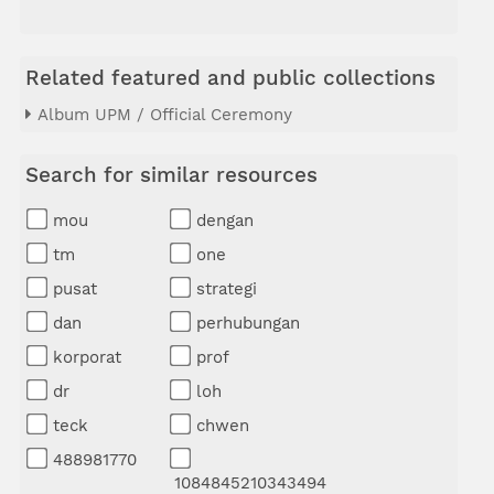
Related featured and public collections
Album UPM / Official Ceremony
Search for similar resources
mou
dengan
tm
one
pusat
strategi
dan
perhubungan
korporat
prof
dr
loh
teck
chwen
488981770
1084845210343494