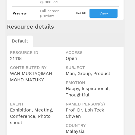
@ 300 PPI
Full screen
Preview
163 KB
View
preview
Resource details
Default
RESOURCE ID
ACCESS
21418
Open
CONTRIBUTED BY
SUBJECT
WAN MUSTAQIMAH
Man, Group, Product
MOHD MAZUKY
EMOTION
Happy, Inspirational,
Thoughtful
EVENT
NAMED PERSON(S)
Exhibition, Meeting,
Prof. Dr. Loh Teck
Conference, Photo
Chwen
shoot
COUNTRY
Malaysia