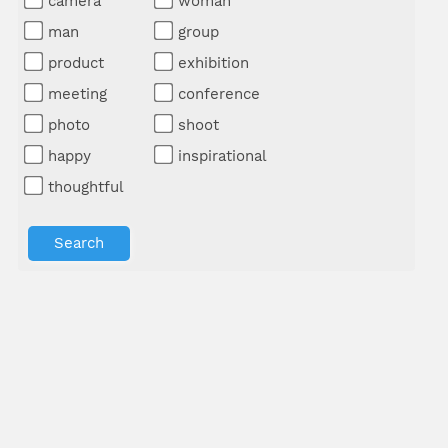
camera
woman
man
group
product
exhibition
meeting
conference
photo
shoot
happy
inspirational
thoughtful