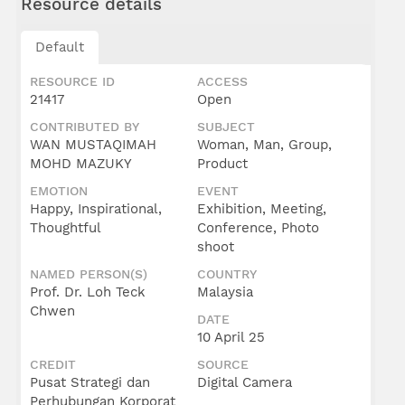
Resource details
Default
RESOURCE ID
ACCESS
21417
Open
CONTRIBUTED BY
SUBJECT
WAN MUSTAQIMAH
Woman, Man, Group,
MOHD MAZUKY
Product
EMOTION
EVENT
Happy, Inspirational,
Exhibition, Meeting,
Thoughtful
Conference, Photo
shoot
NAMED PERSON(S)
COUNTRY
Prof. Dr. Loh Teck
Malaysia
Chwen
DATE
10 April 25
CREDIT
SOURCE
Pusat Strategi dan
Digital Camera
Perhubungan Korporat