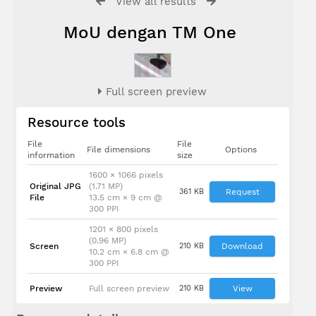
View all results
MoU dengan TM One
Full screen preview
Resource tools
File
File
File dimensions
Options
information
size
1600 × 1066 pixels
Original JPG
(1.71 MP)
361 KB
Request
File
13.5 cm × 9 cm @
300 PPI
1201 × 800 pixels
(0.96 MP)
Screen
210 KB
Download
10.2 cm × 6.8 cm @
300 PPI
Preview
Full screen preview
210 KB
View