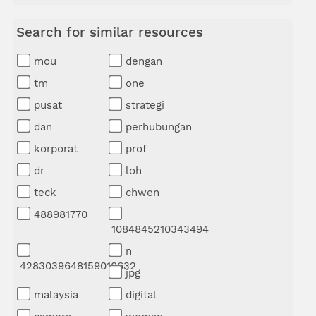
Search for similar resources
mou
dengan
tm
one
pusat
strategi
dan
perhubungan
korporat
prof
dr
loh
teck
chwen
488981770
1084845210343494
n
4283039648159010632
jpg
malaysia
digital