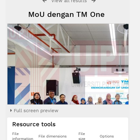
View all results
MoU dengan TM One
Prof. Dr.
Full screen preview
Loh Teck
Chwen
Resource tools
File
File
File dimensions
Options
information
size