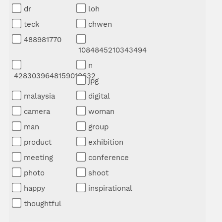
dr
loh
teck
chwen
488981770
1084845210343494
n
4283039648159010632
jpg
malaysia
digital
camera
woman
man
group
product
exhibition
meeting
conference
photo
shoot
happy
inspirational
thoughtful