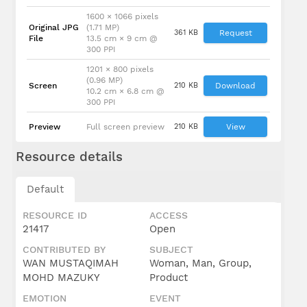
1600 × 1066 pixels
Original JPG
(1.71 MP)
361 KB
Request
File
13.5 cm × 9 cm @
300 PPI
1201 × 800 pixels
(0.96 MP)
Screen
210 KB
Download
10.2 cm × 6.8 cm @
300 PPI
Preview
Full screen preview
210 KB
View
Resource details
Default
RESOURCE ID
ACCESS
21417
Open
CONTRIBUTED BY
SUBJECT
WAN MUSTAQIMAH
Woman, Man, Group,
MOHD MAZUKY
Product
EMOTION
EVENT