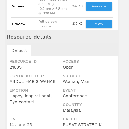
(0.96 MP)
Screen
237 KB
Download
10.2 cm × 6.8 cm
@ 300 PPI
Full screen
Preview
237 KB
View
preview
Resource details
Default
RESOURCE ID
ACCESS
21699
Open
CONTRIBUTED BY
SUBJECT
ABDUL HARIS WAHAB
Woman, Man
EMOTION
EVENT
Happy, Inspirational,
Conference
Eye contact
COUNTRY
Malaysia
DATE
CREDIT
14 June 25
PUSAT STRATEGIK