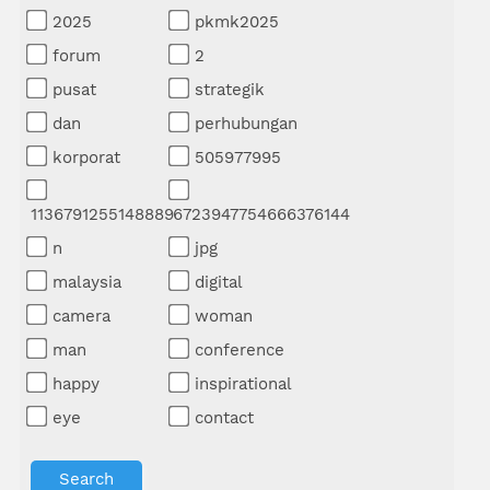
2025
pkmk2025
forum
2
pusat
strategik
dan
perhubungan
korporat
505977995
1136791255148889
6723947754666376144
n
jpg
malaysia
digital
camera
woman
man
conference
happy
inspirational
eye
contact