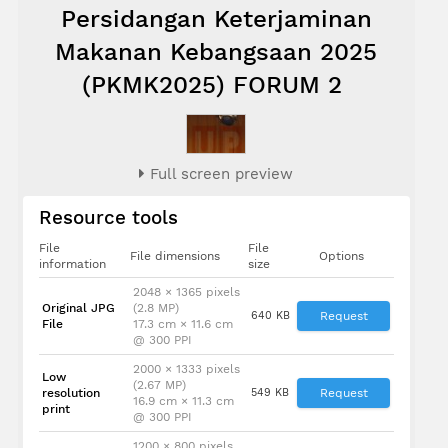
Persidangan Keterjaminan
Makanan Kebangsaan 2025
(PKMK2025) FORUM 2
Full screen preview
Resource tools
File
File
File dimensions
Options
information
size
2048 × 1365 pixels
Original JPG
(2.8 MP)
640 KB
Request
File
17.3 cm × 11.6 cm
@ 300 PPI
2000 × 1333 pixels
Low
(2.67 MP)
resolution
549 KB
Request
16.9 cm × 11.3 cm
print
@ 300 PPI
1200 × 800 pixels