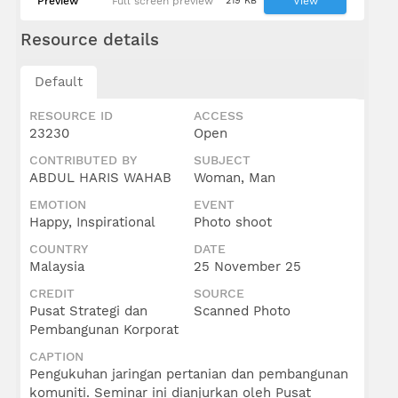
Preview
Full screen preview
219 KB
View
Resource details
Default
RESOURCE ID
ACCESS
23230
Open
CONTRIBUTED BY
SUBJECT
ABDUL HARIS WAHAB
Woman, Man
EMOTION
EVENT
Happy, Inspirational
Photo shoot
COUNTRY
DATE
Malaysia
25 November 25
CREDIT
SOURCE
Pusat Strategi dan
Scanned Photo
Pembangunan Korporat
CAPTION
Pengukuhan jaringan pertanian dan pembangunan
komuniti. Seminar ini dianjurkan oleh Pusat