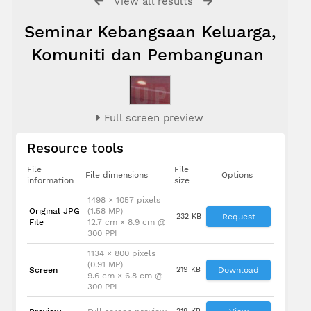
View all results
Seminar Kebangsaan Keluarga,
Komuniti dan Pembangunan
Full screen preview
Resource tools
File
File
File dimensions
Options
information
size
1498 × 1057 pixels
Original JPG
(1.58 MP)
232 KB
Request
File
12.7 cm × 8.9 cm @
300 PPI
1134 × 800 pixels
(0.91 MP)
Screen
219 KB
Download
9.6 cm × 6.8 cm @
300 PPI