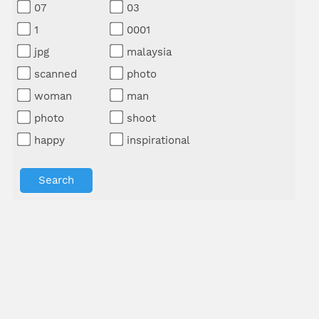
07
03
1
0001
jpg
malaysia
scanned
photo
woman
man
photo
shoot
happy
inspirational